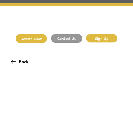
Sign Up
Contact Us
Donate Now
Back