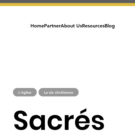
Home
Partner
About Us
Resources
Blog
L'église
La vie chrétienne
Sacrés