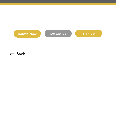
Sign Up
Contact Us
Donate Now
Back