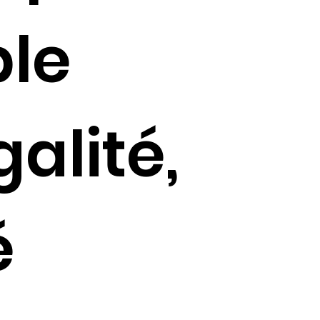
ble
galité,
é