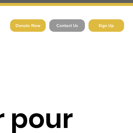
Donate Now
Contact Us
Sign Up
r pour