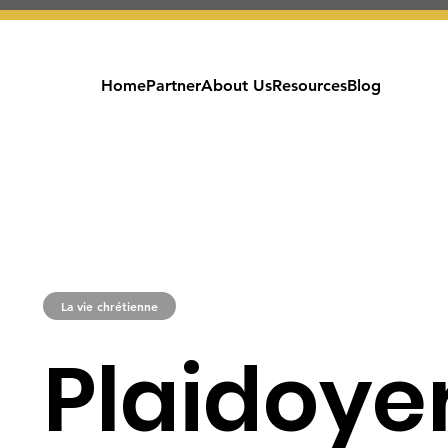
Home
Partner
About Us
Resources
Blog
La vie chrétienne
Plaidoye