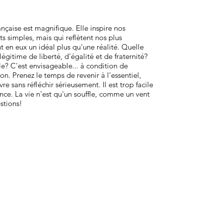
ançaise est magnifique. Elle inspire nos
s simples, mais qui reflètent nos plus
t en eux un idéal plus qu'une réalité. Quelle
légitime de liberté, d'égalité et de fraternité?
elle? C'est envisageable... à condition de
n. Prenez le temps de revenir à l'essentiel,
vre sans réfléchir sérieusement. Il est trop facile
tence. La vie n'est qu'un souffle, comme un vent
estions!