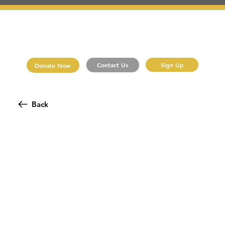
Sign Up
Contact Us
Donate Now
Back