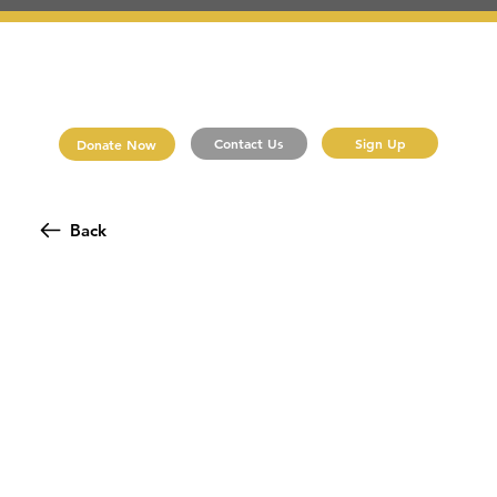
Sign Up
Contact Us
Donate Now
Back