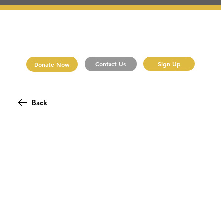
Sign Up
Contact Us
Donate Now
Back