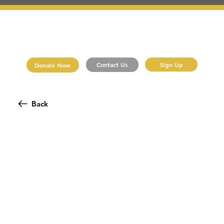
Sign Up
Contact Us
Donate Now
Back