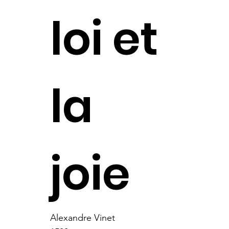
loi et
la
joie
Alexandre Vinet