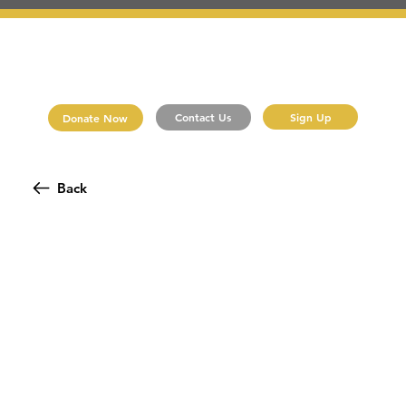
Sign Up
Contact Us
Donate Now
Back