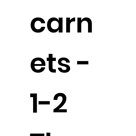
carn
ets -
1-2