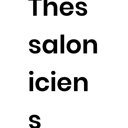
Thes
salon
icien
s