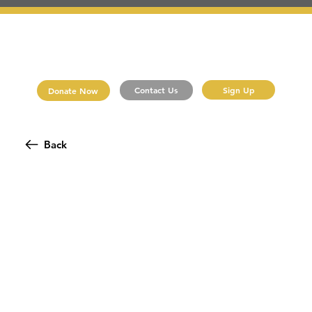
Sign Up
Contact Us
Donate Now
Back