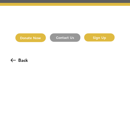
Sign Up
Contact Us
Donate Now
Back