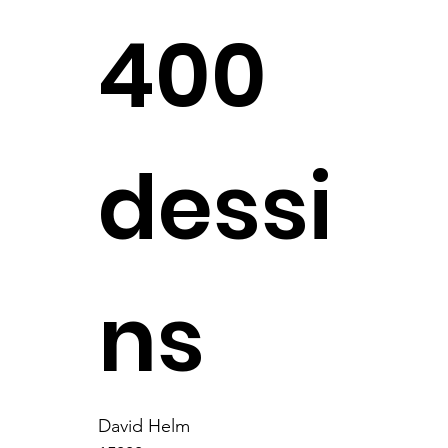
400
dessi
ns
David Helm