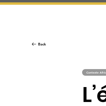
Back
Contexte Afric
L’