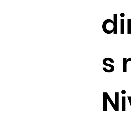
d
s 
Ni