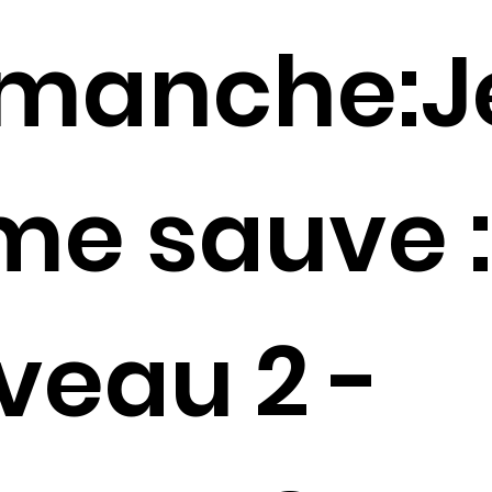
imanche:J
me sauve :
veau 2 -