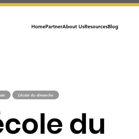
Home
Partner
About Us
Resources
Blog
ain
L’école du dimanche
école du