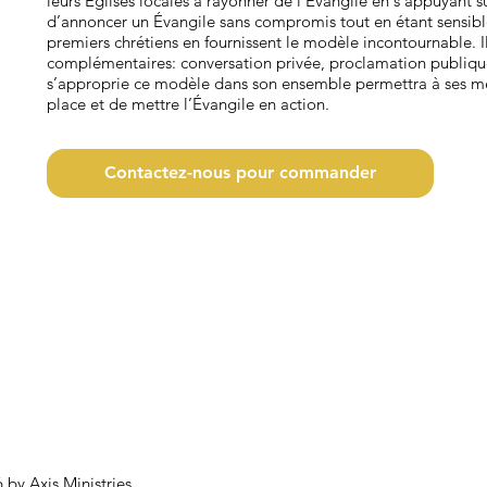
leurs Églises locales à rayonner de l’Évangile en s’appuyant su
d’annoncer un Évangile sans compromis tout en étant sensibl
premiers chrétiens en fournissent le modèle incontournable. Il
complémentaires: conversation privée, proclamation publique, 
s’approprie ce modèle dans son ensemble permettra à ses me
place et de mettre l’Évangile en action.
Contactez-nous pour commander
 by Axis Ministries