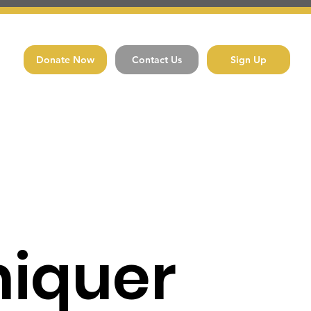
Donate Now
Contact Us
Sign Up
iquer