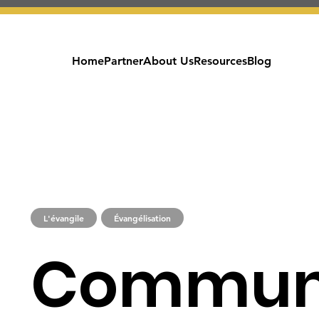
Home
Partner
About Us
Resources
Blog
L'évangile
Évangélisation
Commun