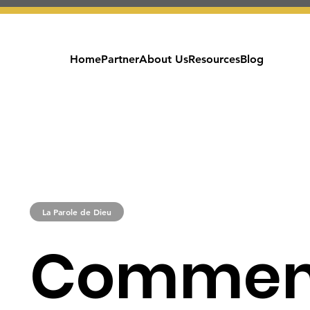
Home
Partner
About Us
Resources
Blog
La Parole de Dieu
Commen