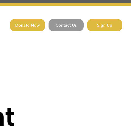
Donate Now
Contact Us
Sign Up
t