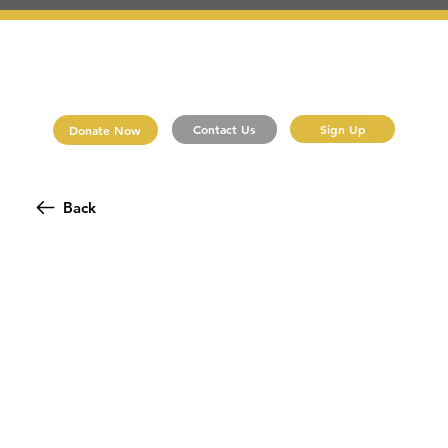
Sign Up
Contact Us
Donate Now
Back