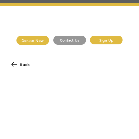
Sign Up
Contact Us
Donate Now
Back