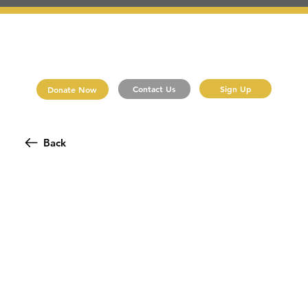
Sign Up
Contact Us
Donate Now
Back