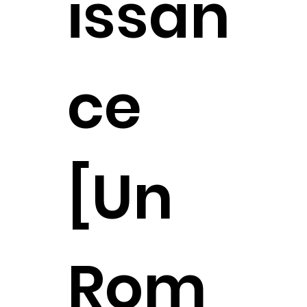
issan
ce
[Un
Rom